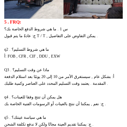
5 . FRQ:
س 1 . ما هي شروط الدفع الخاصة بك؟
ج: عادةً ما يتم قبول T / T , يمكن التفاوض على التفاصيل .
q2 . ما هي شروط التسليم؟
أ: FOB , CFR , CIF , DDU , EXW
Q3 . ماذا عن وقت التسليم؟
أ: بشكل عام , سيستغرق الأمر من 10 إلى 20 يومًا بعد استلام الدفعة
المقدمة . يعتمد وقت التسليم المحدد على العناصر وكمية طلبك .
q4 . هل يمكن أن تنتج وفقا للعينات؟
ج: نعم , يمكننا أن ننتج بالعينات أو الرسومات الفنية الخاصة بك .
q5 . ما هي سياسة عينتك؟
ج: يمكننا تقديم العينة مجانًا ولكن لا ندفع تكلفة الشحن .