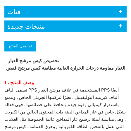
فئات
منتجات جديدة
تفاصيل المنتج
تخصيص كيس مرشح الغبار PPS PTFE فرن الأسمنت لمجمع
الغبار مقاومة درجات الحرارة العالية مطابقة كيس مرشح قفص
1 . وصف المنتج
تسمى ألياف PPS المستخدمة في غلاف مرشح الغبار PPS أيضًا
ألياف كبريتيد البوليفينيل . نظرًا لتركيبها الجزيئي الخاص , وتتمتع
باستقرار كيميائي وقوة جيدة وتحافظ على خصائصها . فهي فعالة
بشكل خاص في غاز المداخن البيئة ذات المحتوى العالي من الكبريت
. وهي مناسبة لبيئة ترشيح غاز المداخن عالية الحموضة مثل الغلايات
التي تعمل بالفحم , الطاقة الكهربائية , وحرق القمامة . كيس مرشح