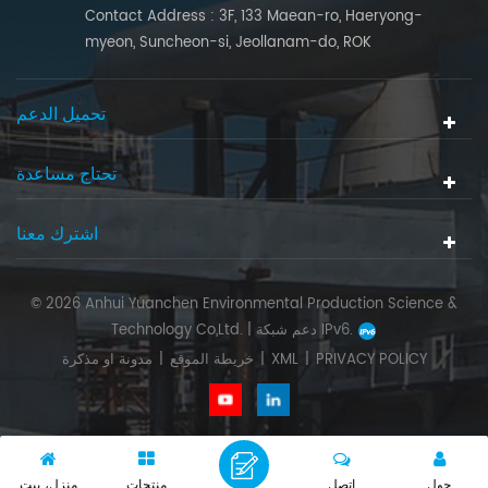
Contact Address : 3F, 133 Maean-ro, Haeryong-
myeon, Suncheon-si, Jeollanam-do, ROK
تحميل الدعم
تحتاج مساعدة
اشترك معنا
© 2026 Anhui Yuanchen Environmental Production Science &
دعم شبكة IPv6.
Technology Co,Ltd. |
PRIVACY POLICY
|
XML
|
خريطة الموقع
|
مدونة او مذكرة
حول
اتصل
منتجات
منزل، بيت