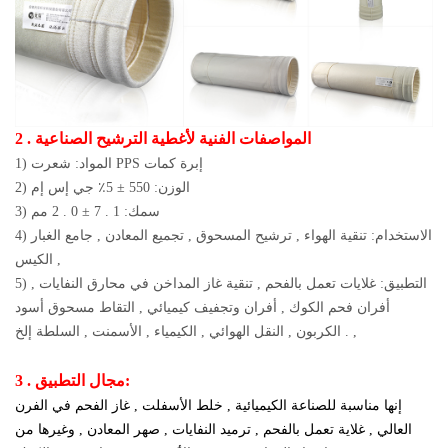
2 . المواصفات الفنية لأغطية الترشيح الصناعية
1) المواد: شعرت PPS إبرة كمات
2) الوزن:
550 ± 5٪
جي إس إم
3) سمك:
1 . 7 ± 0 . 2 مم
4) الاستخدام: تنقية الهواء , ترشيح المسحوق , تجميع المعادن , جامع الغبار
, الكيس
5) التطبيق: غلايات تعمل بالفحم , تنقية غاز المداخن في محارق النفايات ,
أفران فحم الكوك , أفران وتجفيف كيميائي , التقاط مسحوق أسود
الكربون , النقل الهوائي , الكيمياء , الأسمنت , السلطة إلخ . ,
3 . مجال التطبيق:
إنها مناسبة للصناعة الكيميائية , خلط الأسفلت , غاز الفحم في الفرن
العالي , غلاية تعمل بالفحم , ترميد النفايات , صهر المعادن , وغيرها من