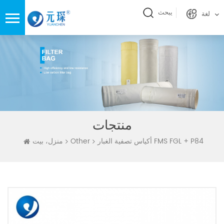
يبحث
لغة
منتجات
أكياس تصفية الغبار FMS FGL + P84
Other
منزل، بيت