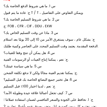
س 1. ما هي شروط الدفع الخاصة بك؟
ج: عادة ما يتم قبول T / T ، ويمكن التفاوض على التفاصيل.
س 2. ما هي شروط التسليم الخاصة بك؟
ج: FOB ، CFR ، CIF ، DDU ، EXW
س 3. ماذا عن وقت التسليم الخاص بك؟
ج: بشكل عام ، سوف يستغرق الأمر من 10 إلى 20 يومًا بعد استلام
الدفعة المقدمة. يعتمد وقت التسليم المحدد على العناصر وكمية طلبك.
س 4. هل يمكن أن تنتج وفقا للعينات؟
ج: نعم ، يمكننا إنتاج العينات أو الرسومات الفنية.
س 5. ما هي سياسة عينتك؟
ج: يمكننا تقديم العينة مجانًا ولكن لا ندفع تكلفة الشحن.
س 6. هل تختبر جميع البضائع الخاصة بك قبل التسليم؟
ج: نعم ، لدينا اختبار 100٪ قبل التسليم
س 7: كيف تجعل أعمالنا علاقة جيدة وطويلة الأمد؟
ج: 1. نحافظ على الجودة والسعر التنافسي لضمان استفادة عملائنا ؛
2. نحن نحترم كل زبون كصديق لنا ، ونحن بصدق نقوم بأعمال تجارية