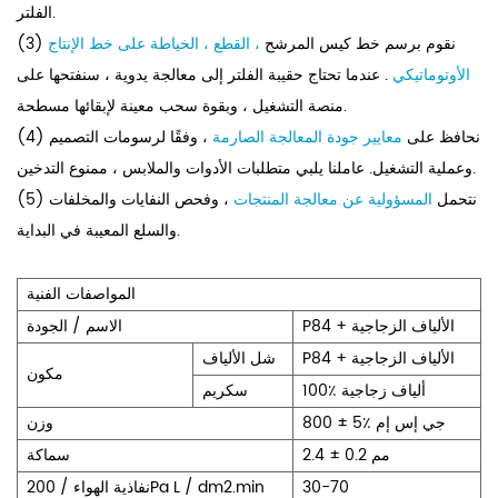
الفلتر.
(3) نقوم برسم خط كيس المرشح
، القطع ، الخياطة على خط الإنتاج
الأوتوماتيكي
. عندما تحتاج حقيبة الفلتر إلى معالجة يدوية ، سنفتحها على
منصة التشغيل ، وبقوة سحب معينة لإبقائها مسطحة.
(4) نحافظ على
معايير جودة المعالجة الصارمة
، وفقًا لرسومات التصميم
وعملية التشغيل. عاملنا يلبي متطلبات الأدوات والملابس ، ممنوع التدخين.
(5) نتحمل
المسؤولية عن معالجة المنتجات
، وفحص النفايات والمخلفات
والسلع المعيبة في البداية.
المواصفات الفنية
P84 + الألياف الزجاجية
الاسم / الجودة
P84 + الألياف الزجاجية
شل الألياف
مكون
100٪ ألياف زجاجية
سكريم
800 ± 5٪ جي إس إم
وزن
2.4 ± 0.2 مم
سماكة
30-70
نفاذية الهواء / 200Pa L / dm2.min