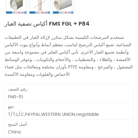
أكياس تصفية الغبار FMS FGL + P84
تستخدم المرشحات الكيسية بشكل متكرر لإزالة الغبار في التطبيقات
الصناعية. نصنع أكياس الترشيح لتناسب معظم أنماط وأنواع بيوت الأكياس
وأنظمة تجميع الغبار الأخرى. تأتي أكياس الفلتر في مجموعة واسعة من
الأقمشة ، والطلاء ، والتشطيبات ، والأحجام والتكوينات ، وتتوفر الوسائط
بأوزان مختلفة ومعالجات مثل غشاء PTFE المصقول ، والمزجج ، ومقاومة
الأحماض والقلويات ومقاومة الأكسدة.
رقم الصنف.:
FMS-01
دفع:
T/T,L/C,PAYPAL,WESTERN UNION,negotiable
أصل المنتج:
China