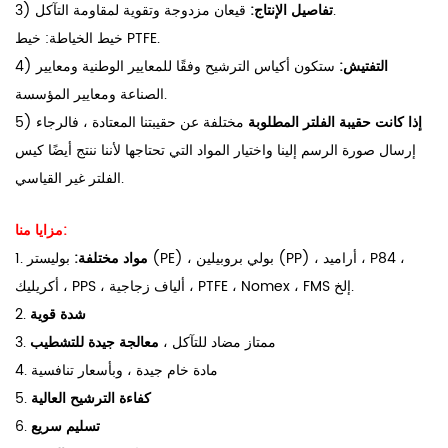
قيعان مزدوجة وتقوية لمقاومة التآكل.
تفاصيل الإنتاج:
3)
خيط الخياطة: خيط PTFE.
التفتيش:
ستكون أكياس الترشيح وفقًا للمعايير الوطنية ومعايير
4)
الصناعة ومعايير المؤسسة.
إذا كانت حقيبة الفلتر المطلوبة
مختلفة عن حقيبتنا المعتادة ، فالرجاء
5)
إرسال صورة الرسم إلينا واختيار المواد التي تحتاجها لأننا ننتج أيضًا كيس
الفلتر غير القياسي.
مزايا منا:
مواد مختلفة:
بوليستر (PE) ، بولي بروبيلين (PP) ، أراميد ، P84 ،
1.
أكريليك ، PPS ، ألياف زجاجية ، PTFE ، Nomex ، FMS إلخ.
شدة قوية
2.
3. ممتاز مضاد للتآكل ،
معالجة جيدة للتشطيب
4. مادة خام جيدة ، وبأسعار تنافسية
كفاءة الترشيح العالية
5.
تسليم سريع
6.