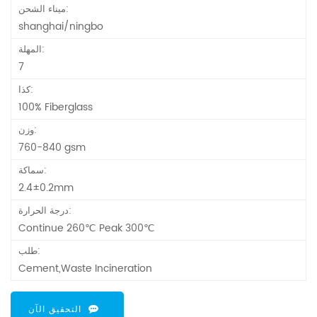
ميناء الشحن:
shanghai/ningbo
المهلة:
7
كذا:
100% Fiberglass
وزن:
760-840 gsm
سماكة:
2.4±0.2mm
درجة الحرارة:
Continue 260℃ Peak 300℃
طلب:
Cement,Waste Incineration
التحقيق الآن