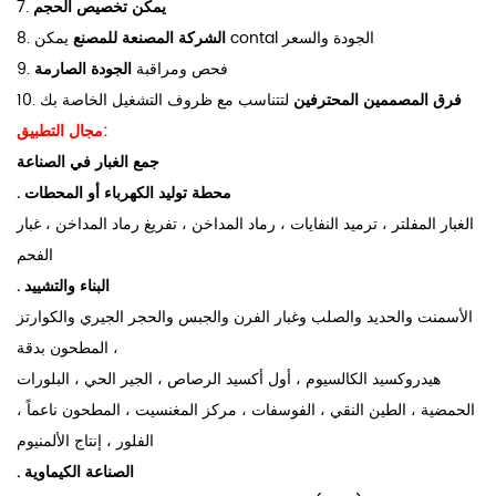
يمكن تخصيص الحجم
7.
يمكن contal الجودة والسعر
الشركة المصنعة للمصنع
8.
9. فحص ومراقبة
الجودة الصارمة
فرق المصممين المحترفين
لتتناسب مع ظروف التشغيل الخاصة بك
10.
مجال التطبيق:
جمع الغبار في الصناعة
. محطة توليد الكهرباء أو المحطات
الغبار المفلتر ، ترميد النفايات ، رماد المداخن ، تفريغ رماد المداخن ، غبار
الفحم
. البناء والتشييد
الأسمنت والحديد والصلب وغبار الفرن والجبس والحجر الجيري والكوارتز
المطحون بدقة ،
هيدروكسيد الكالسيوم ، أول أكسيد الرصاص ، الجير الحي ، البلورات
الحمضية ، الطين النقي ، الفوسفات ، مركز المغنسيت ، المطحون ناعماً ،
الفلور ، إنتاج الألمنيوم
. الصناعة الكيماوية