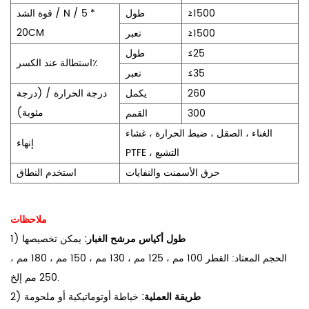
≥1500
طول
قوة الشد / N / 5 *
20CM
≥1500
تعبر
≤25
طول
استطالة عند الكسر٪
≤35
تعبر
260
يكمل
درجة الحرارة / (درجة
مئوية)
300
القمم
الغناء ، الصقل ، ضبط الحرارة ، غشاء
إنهاء
PTFE ، التشبع
حرق الأسمنت والنفايات
استخدم النطاق
ملاحظات
طول أكياس مرشح الغبار:
يمكن تخصيصها
1)
الحجم المعتاد: القطر 100 مم ، 125 مم ، 130 مم ، 150 مم ، 180 مم ،
250 مم إلخ.
طريقة العملية:
خياطة أوتوماتيكية أو ملحومة
2)