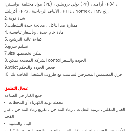
1.مواد مختلفة: بوليستر (PE) ، بولي بروبيلين (PP) ، أراميد ، P84 ،
أكريليك ، PPS ، الألياف الزجاجية ، PTFE ، Nomex ، FMS إلخ.
2. شدة قوية
3.ممتازة ضد التآكل ، معالجة جيدة التشطيب
4. مادة خام جيدة ، وبأسعار تنافسية
5. كفاءة عالية الترشيح
6.تسليم سريع
7.Size يمكن تخصيصها
8. الشركة المصنعة يمكن contal الجودة والسعر
9.Strict فحص الجودة والتحكم
10. فرق المصممين المحترفين لتتناسب مع ظروف التشغيل الخاصة بك
مجال التطبيق:
جمع الغبار في الصناعة
محطة توليد الكهرباء أو المحطات
الغبار المفلتر ، ترميد النفايات ، رماد المداخن ، تفريغ رماد المداخن ، غبار
الفحم
البناء والتشييد
الأسمنت والحديد والصلب وغبار الفرن والجبس والحجر الجيري والكوارتز