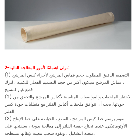
2-نولي اهتمامًا لأمور المعالجة التالية:
(1) التصميم الدقيق المطلوب حجم قماش المرشح لأجزاء كيس المرشح
، قماش المرشح سيكون أكبر من حجم التصميم الفعلي للكمية ، لترك
قطع غيار للنسيج.
(2) لاختيار الملحقات والمواصفات المناسبة لأكياس المرشح والتحقق من
جودتها. يجب أن تتوافق ملحقات أكياس الفلتر مع متطلبات جودة كيس
الفلتر.
(3) نقوم برسم خط كيس المرشح ، القطع ، الخياطة على خط الإنتاج
الأوتوماتيكي. عندما تحتاج حقيبة الفلتر إلى معالجة يدوية ، سنفتحها على
منصة التشغيل ، وبقوة سحب معينة لإبقائها مسطحة.