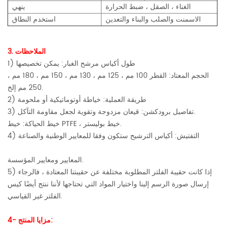
الغناء ، الصقل ، ضبط الحرارة
ينهي
الاسمنت والصلب والبناء والتعدين
استخدم النطاق
3. الملاحظات
1) طول أكياس مرشح الغبار: يمكن تخصيصها
الحجم المعتاد: القطر 100 مم ، 125 مم ، 130 مم ، 150 مم ، 180 مم ،
250 مم إلخ.
2) طريقة العملية: خياطة أوتوماتيكية أو ملحومة
3) تفاصيل برودكشن: قيعان مزدوجة وتقوية لجعل مقاومة التآكل.
خيط الحياكة: خيط PTFE ، خيط بوليستر.
4) التفتيش: أكياس الترشيح ستكون وفقا للمعايير الوطنية والصناعة
المعايير ومعايير المؤسسة.
5) إذا كانت حقيبة الفلتر المطلوبة مختلفة عن حقيبتنا المعتادة ، فالرجاء
إرسال صورة الرسم إلينا واختيار المواد التي تحتاجها لأننا ننتج أيضًا كيس
الفلتر غير القياسي.
4- مزايا المنتج: