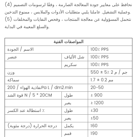
(4) نحافظ على معايير جودة المعالجة الصارمة ، وفقًا لرسومات التصميم
وعملية التشغيل. عاملنا يلبي متطلبات الأدوات والملابس ، ممنوع التدخين.
(5) نتحمل المسؤولية عن معالجة المنتجات ، وفحص النفايات والمخلفات
والسلع المعيبة في البداية.
المواصفات الفنية
100٪ PPS
الاسم / الجودة
100٪ PPS
شل الألياف
عنصر
100٪ PPS
سكريم
550 ± 5٪ جم / م 2
وزن
1.7 ± 0.2 مم
سماكة
20-50
نفاذية الهواء / 200Pa L / dm2.min
≥ 900
طول
قوة الشد N / 5 * 20CM
≥ 1200
يعبر
≤30
طول
استطالة عند الكسر ٪
≤50
يعبر
160
يكمل
درجة الحرارة (درجة مئوية)
190
قمم