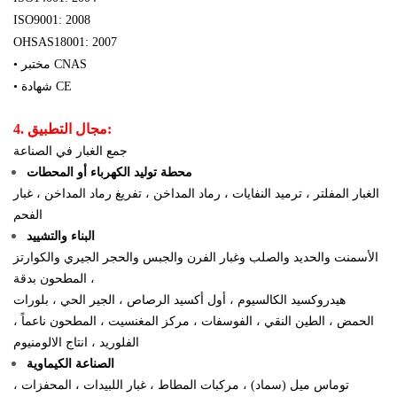
ISO9001: 2008
OHSAS18001: 2007
• مختبر CNAS
• شهادة CE
4. مجال التطبيق:
جمع الغبار في الصناعة
محطة توليد الكهرباء أو المحطات
الغبار المفلتر ، ترميد النفايات ، رماد المداخن ، تفريغ رماد المداخن ، غبار
الفحم
البناء والتشييد
الأسمنت والحديد والصلب وغبار الفرن والجبس والحجر الجيري والكوارتز
المطحون بدقة ،
هيدروكسيد الكالسيوم ، أول أكسيد الرصاص ، الجير الحي ، بلورات
الحمض ، الطين النقي ، الفوسفات ، مركز المغنسيت ، المطحون ناعماً ،
الفلوريد ،
انتاج الالومنيوم
الصناعة الكيماوية
توماس ميل (سماد) ، مركبات المطاط ، غبار اللبيدات ، المحفزات ،