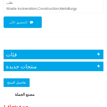
طلب:
Waste incineration,Construction,Metallurgy
التحقيق الآن
فئات
منتجات جديدة
تفاصيل المنتج
مصنع الجملة PTFE الغبار جامع كيس مرشح الغبار
1. صورة مفصلة