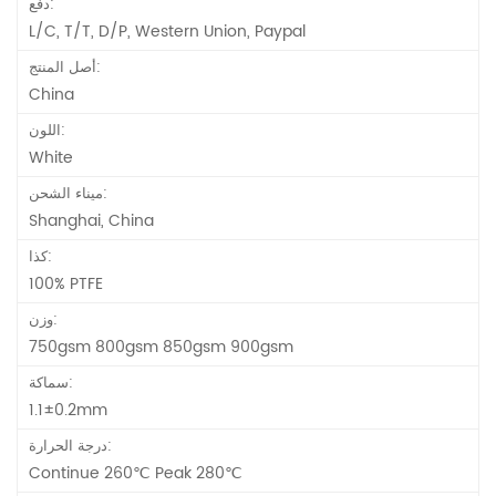
دفع:
L/C, T/T, D/P, Western Union, Paypal
أصل المنتج:
China
اللون:
White
ميناء الشحن:
Shanghai, China
كذا:
100% PTFE
وزن:
750gsm 800gsm 850gsm 900gsm
سماكة:
1.1±0.2mm
درجة الحرارة:
Continue 260℃ Peak 280℃