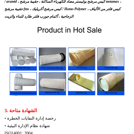
/ aramid ، كيس مرشح بوليستر مضاد للكهرباء الساكنة ، حقيبة مرشح metamax ،
كيس فلتر من الألياف
حقيبة مرشح fms ، كيس مرشح أكريليك / Homo-Polymer ،
الزجاجية ، أكمام جورب فلتر طارد للماء والزيت
3. الشهادة متاحة
• رخصة إدارة النفايات الخطرة
• شهادة نظام الإدارة البيئية
ISO14001: 2004