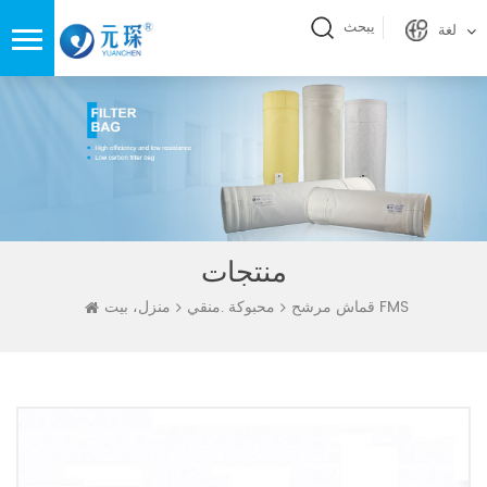
يبحث
لغة
منتجات
قماش مرشح FMS
محبوكة .منقي
منزل، بيت