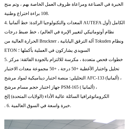
الخبرة في الصناعة ومراعاة ظروف العمل الخاصة بهم ، وتم منح
108 براءة اختراع وطنية.
4. المعدات والتكنولوجيا الرائدة: خط ألمانيا AUTEFA الكامل (أول
نظام أوتوماتيكي لتغيير الإبرة في العالم) ، خط ضبط درجات
الحرارة العالية من Bruckner ، آلة الترقق اليابانية Tokuden ونظام
ETON السويدي يشاركون في العملية بأكملها ؛
5. خطوات فحص متعددة ، مكرسة للالتزام بالجودة الفائقة: مركز
تحليل واختبار الأغطية +50 درجة ، +50 مجموعة معدات الاختبار
التحليلي: منصة اختبار ديناميكية لمواد مرشح AFC-133 (ألمانيا) ،
جهاز اختبار حجم مسام مرشح PSM-165 ( ألمانيا) ،
الكروماتوغرافيا السائلة عالية الأداء (الولايات المتحدة) إلخ
. 6. خبرة واسعة في السوق العالمية.