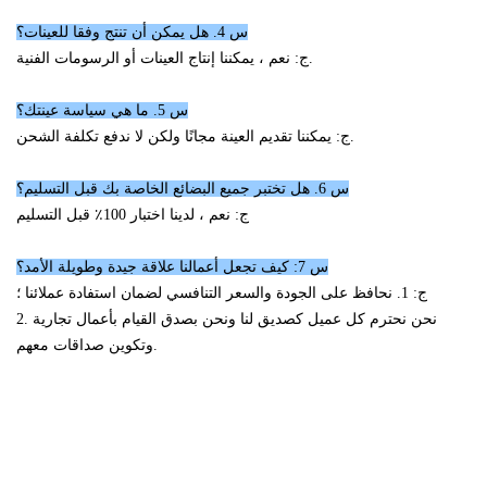
س 4. هل يمكن أن تنتج وفقا للعينات؟
ج: نعم ، يمكننا إنتاج العينات أو الرسومات الفنية.
س 5. ما هي سياسة عينتك؟
ج: يمكننا تقديم العينة مجانًا ولكن لا ندفع تكلفة الشحن.
س 6. هل تختبر جميع البضائع الخاصة بك قبل التسليم؟
ج: نعم ، لدينا اختبار 100٪ قبل التسليم
س 7: كيف تجعل أعمالنا علاقة جيدة وطويلة الأمد؟
ج: 1. نحافظ على الجودة والسعر التنافسي لضمان استفادة عملائنا ؛
2. نحن نحترم كل عميل كصديق لنا ونحن بصدق القيام بأعمال تجارية
وتكوين صداقات معهم.