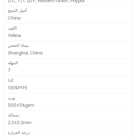
L/C, T/T, D/P, Western Union, Paypal
أصل المنتج:
China
اللون:
Yellow
ميناء الشحن:
Shanghai, China
المهلة:
7
كذا:
100%PTFE
وزن:
500±5%gsm
سماكة:
2.2±0.2mm
درجة الحرارة: