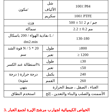
شل
100٪ P84
الألياف
مكون/
100٪ PTFE
سكريم
500 ± 5٪ جم / م 2
وزن
2.2 ± 0.2 مم
سماكة
نفاذية الهواء
/ 200 باسكال L /
130-180
dm2.min
≥800
طول
N / 5 * 20
قوة الشد
سم
≥ 1200
تعبر
≤30
طول
%
استطالة عند الكسر
≤50
تعبر
240
يكمل
درجة حرارة
( درجة
مئوية)
260
القمم
الغناء ، الصقل ، ضبط الحرارة
ينهي
الأسمنت والصلب والبناء والتعدين ، إلخ
استخدم النطاق
3. الخواص الكيميائية لجوارب مرشح الإبرة لجمع الغبار