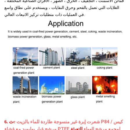
قمائن الأسمنت ، التجفيف ، الحرق ، الصهر ، الأفران الصناعية المختلفة ،
الغلايات التي تعمل بالفحم وحرق النفايات ، ويستخدم على نطاق واسع
في العمليات ذات متطلبات تركيز الانبعاث العالي.
شعرت إبرة غير منسوجة طاردة للماء بالزيت P84 / كيس
e
6. ث
مرشح غبار بوليميد مع غشاء PTFE لمجمع مرشح الهواء
التعبئة