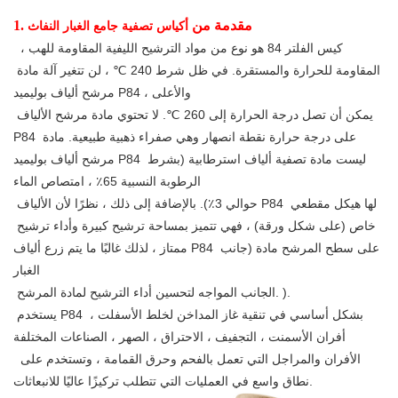
1. مقدمة من
أكياس تصفية جامع الغبار النفاث
 كيس الفلتر 84 هو نوع من مواد الترشيح الليفية المقاومة للهب ، 
المقاومة للحرارة والمستقرة. في ظل شرط 240 ℃ ، لن تتغير آلة مادة 
مرشح ألياف بوليميد P84 ، والأعلى
 يمكن أن تصل درجة الحرارة إلى 260 ℃. لا تحتوي مادة مرشح الألياف 
P84 على درجة حرارة نقطة انصهار وهي صفراء ذهبية طبيعية. مادة 
مرشح ألياف بوليميد P84 ليست مادة تصفية ألياف استرطابية (بشرط 
الرطوبة النسبية 65٪ ، امتصاص الماء
 حوالي 3٪). بالإضافة إلى ذلك ، نظرًا لأن الألياف P84 لها هيكل مقطعي 
خاص (على شكل ورقة) ، فهي تتميز بمساحة ترشيح كبيرة وأداء ترشيح 
ممتاز ، لذلك غالبًا ما يتم زرع ألياف P84 على سطح المرشح مادة (جانب 
الغبار
 الجانب المواجه لتحسين أداء الترشيح لمادة المرشح. ).
 يستخدم P84 بشكل أساسي في تنقية غاز المداخن لخلط الأسفلت ، 
أفران الأسمنت ، التجفيف ، الاحتراق ، الصهر ، الصناعات المختلفة
 الأفران والمراجل التي تعمل بالفحم وحرق القمامة ، وتستخدم على 
نطاق واسع في العمليات التي تتطلب تركيزًا عاليًا للانبعاثات.