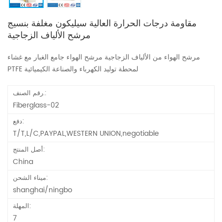
مقاومة درجات الحرارة العالية سيليكون مغلفة بنسيج
مرشح الألياف الزجاجية
مرشح الهواء من الألياف الزجاجية مرشح الهواء جامع الغبار مع غشاء
PTFE لمحطة توليد الكهرباء والصناعة الكيميائية
رقم الصنف.:
Fiberglass-02
دفع:
T/T,L/C,PAYPAL,WESTERN UNION,negotiable
أصل المنتج:
China
ميناء الشحن:
shanghai/ningbo
المهلة:
7