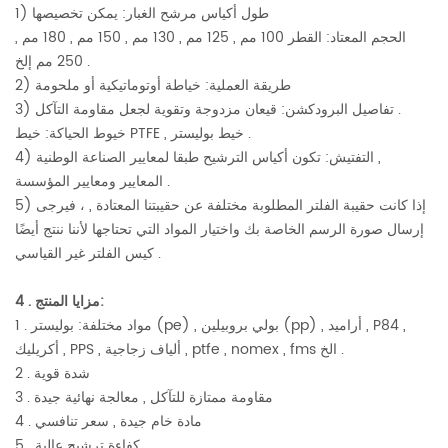
1) طول أكياس مرشح الغبار: يمكن تخصيصها
الحجم المعتاد: القطر 100 مم , 125 مم , 130 مم , 150 مم , 180 مم ,
250 مم إلخ .
2) طريقة العملية: خياطة أوتوماتيكية أو ملحومة
3) تفاصيل البرودكشن: قيعان مزدوجة وتقوية لجعل مقاومة التآكل .
خيوط الحياكة: خيط PTFE , خيط بوليستر .
4) التفتيش: تكون أكياس الترشيح طبقا لمعايير الصناعة الوطنية ,
المعايير ومعايير المؤسسة .
5) إذا كانت حقيبة الفلتر المطلوبة مختلفة عن حقيبتنا المعتادة , ، فيرجى
إرسال صورة الرسم الخاصة بك واختيار المواد التي تحتاجها لأننا ننتج أيضًا
كيس الفلتر غير القياسي .
4 . مزايا المنتج:
1 . مواد مختلفة: بوليستر (pe) , بولي بروبيلين (pp) , أراميد , P84 ,
أكريليك , PPS , ألياف زجاجية , ptfe , nomex , fms الخ .
2 . شدة قوية
3 . مقاومة ممتازة للتآكل , معالجة نهائية جيدة
4 . مادة خام جيدة , سعر تنافسي
5 . كفاءة ترشيح عالية