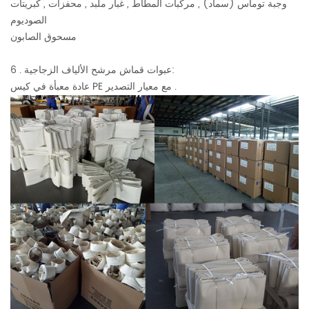
وجبة توماس (سماد) , مركبات المطاط , غبار ملبد , محفزات , كبريتات
الصوديوم
مسحوق الصابون
6 . عبوات قماش مرشح الألياف الزجاجية:
عادة معبأة في كيس PE مع معيار التصدير .