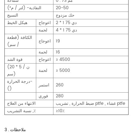
0 . 73 مم
سماكة
20-50
النفاذية- (لتر / م²)
حك مزدوج
النسيج
دي 75 1 * 2
اعوجاج
هيكل الخيط
دي 75 1 * 4
لحمة
الكثافة (قطعة
19
اعوجاج
/ سم)
16
لحمة
≥ 4500
اعوجاج
قوة الشد
(ن / 5 * 20
≥ 5000
لحمة
سم)
درجة الحرارة-
260
استمر
()
280
فوري
ضبط الحرارة , تشريب ptfe , غشاء ptfe
الانتهاء من العلاج
≥10٪
نسبة التشريب ,٪
3 . ملاحظات