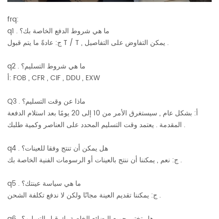
frq:
q1 . ما هي شروط الدفع الخاصة بك؟
ج: عادةً ما يتم قبول T / T , يمكن التفاوض على التفاصيل .
q2 . ما هي شروط التسليم؟
أ: FOB , CFR , CIF , DDU , EXW
Q3 . ماذا عن وقت التسليم؟
أ: بشكل عام , سيستغرق الأمر من 10 إلى 20 يومًا بعد استلام الدفعة
المقدمة . يعتمد وقت التسليم المحدد على العناصر وكمية طلبك .
q4 . هل يمكن أن تنتج وفقا للعينات؟
ج: نعم , يمكننا أن ننتج بالعينات أو الرسومات الفنية الخاصة بك .
q5 . ما هي سياسة عينتك؟
ج: يمكننا تقديم العينة مجانًا ولكن لا ندفع تكلفة الشحن .
q6 . هل تختبر جميع البضائع الخاصة بك قبل التسليم؟