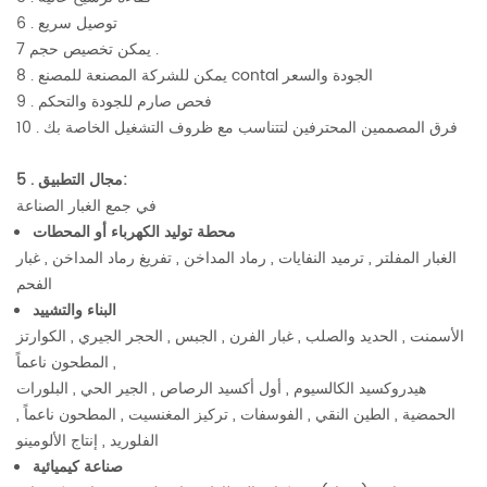
6 . توصيل سريع
يمكن تخصيص حجم 7 .
8 . يمكن للشركة المصنعة للمصنع contal الجودة والسعر
9 . فحص صارم للجودة والتحكم
10 . فرق المصممين المحترفين لتتناسب مع ظروف التشغيل الخاصة بك
5 . مجال التطبيق:
في جمع الغبار الصناعة
محطة توليد الكهرباء أو المحطات
الغبار المفلتر , ترميد النفايات , رماد المداخن , تفريغ رماد المداخن , غبار
الفحم
البناء والتشييد
الأسمنت , الحديد والصلب , غبار الفرن , الجبس , الحجر الجيري , الكوارتز
المطحون ناعماً ,
هيدروكسيد الكالسيوم , أول أكسيد الرصاص , الجير الحي , البلورات
الحمضية , الطين النقي , الفوسفات , تركيز المغنسيت , المطحون ناعماً ,
الفلوريد , إنتاج الألومينو
صناعة كيميائية