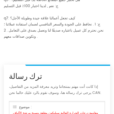
ج: نعم , لدينا اختبار 100٪ قبل التسليم
q7: كيف تجعل أعمالنا علاقة جيدة وطويلة الأجل؟
ج: 1 . نحافظ على الجودة والسعر التنافسي لضمان استفادة عملائنا ؛
2 . نحن نحترم كل عميل باعتباره صديقًا لنا ونعمل بصدق على التعامل
وتكوين صداقات معهم .
ترك رسالة
إذا كانت أنت مهتم بمنتجاتنا وتريد معرفة المزيد من التفاصيل،
يرجى ترك رسالة هنا، وسوف نقوم بالرد عليك حالما نحن CAN.
موضوع :
مقاومة درجات الحرارة العالية سيليكون مغلفة بنسيج مرشح الألياف