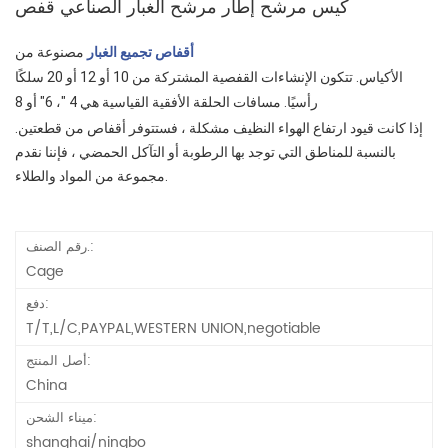
كيس مرشح إطار مرشح الغبار الصناعي قفص
أقفاص تجميع الغبار
مصنوعة من Yuanchen لتناسب معظم أنواع ونماذج
الأكياس.
تتكون الإنشاءات القفصية المشتركة من 10 أو 12 أو 20 سلكًا
رأسيًا. مسافات الحلقة الأفقية القياسية هي 4 "، 6" أو 8 ".
إذا كانت قيود ارتفاع الهواء النظيف مشكلة ، فستتوفر أقفاص من قطعتين.
بالنسبة للمناطق التي توجد بها الرطوبة أو التآكل الحمضي ، فإننا نقدم
مجموعة من المواد والطلاء.
رقم الصنف.:
Cage
دفع:
T/T,L/C,PAYPAL,WESTERN UNION,negotiable
أصل المنتج:
China
ميناء الشحن:
shanghai/ningbo