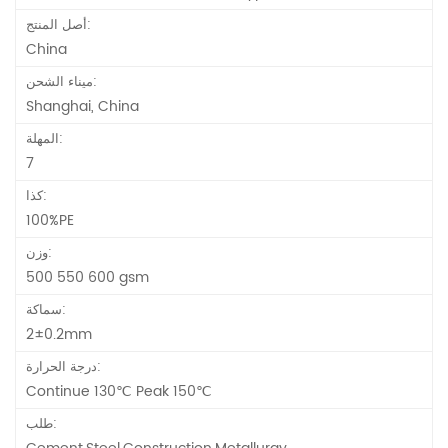
أصل المنتج:
China
ميناء الشحن:
Shanghai, China
المهلة:
7
كذا:
100%PE
وزن:
500 550 600 gsm
سماكة:
2±0.2mm
درجة الحرارة:
Continue 130℃ Peak 150℃
طلب: