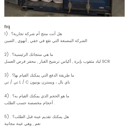
frq
1) . هل أنت منتج أم شركة تجارية؟
الشركة المصنعة التي تقع في خفي , آنهوي , الصين
2) . ما هي منتجاتك الرئيسية؟
لباد مثقوب بإبرة , أكياس ترشيح الغبار , محفز قرص العسل SCR
3) . ما طريقة الدفع التي يمكنك القيام بها؟
تي / تي L / C باي بال ، ويسترن يونيون
4) . ما هو الحجم الذي يمكنك القيام به؟
أحجام مخصصة حسب الطلب .
5) . هل يمكنك تقديم عينة قبل الطلب؟
نعم , وهي عينة مجانية