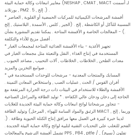
معايير انبعاثات وكالة حماية البيئة (NESHAP , CMAT , MACT لـ أسمنت
بورتلاند , PM2 . 5 , إلخ .) .
* أقمشة المرشحات الكيميائية للمركبات الحمضية أو القلوية , العناصر
المسببة للتآكل أو الكاشطة , إلخ . (الجير , كلس , الأسمدة , البلاستيك , إلخ
.) - المعالجات الخاصة و الأقمشة المتاحة . يمكننا تقديم المشورة بشأن
أفضل مزيج للأداء والتكلفة .
* تجهيز الأغذية - بناء الأقمشة الغذائية المتاحة لمجمعات الغبار
المستخدمة في إنتاج الغذاء , النقل والتعبئة مثل مجمعات الغبار في
معدات الطحن , الخلاطات , الخلاطات , آلات التحبيب , مصاعد الحبوب ,
صوامع التخزين والمزيد .
* المسابك والمنتجات المعدنية - مرشحات للوحدات المستخدمة في
أفران القوس / الحث , عمليات الصب , واستخلاص المعادن الثمينة .
الأقمشة والطلاء للاستخدام في البيئات ذات درجة الحرارة المرتفعة مع
الحاجة إلى دخان ودخان عالي الكفاءة . * توليد الطاقة والمراجل الصناعية
- تتجاوز مرشحاتنا لوائح انبعاثات وكالة حماية البيئة الجديدة للغلايات
وتوليد الطاقة (الزئبق والمواد السامة للهواء , المرجل MACT , وربما , إلخ
.) . لدينا خبرة كبيرة في العمل معها مرافق إنتاج الكتلة الحيوية وطاقة
الفحم للتغلب على التحديات التقنية لتلبية لوائح وكالة حماية البيئة الجديدة .
تشمل أقمشة الترشيح والمعالجات PPS , P84 , ptfe / تفلون (نسيج) ,