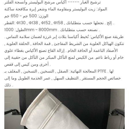
ترشيح الغبار ----- أكياس مرشح البوليستر وأنسجة الفلتر
المواد: زيت البوليستر ومقاومة الماء وشعر إبرة مكافحة ساكنة
الوزن: 500 جم ~ 650 جم
القطر: Φ130 , Φ138 , Φ152 , Φ158 , إلخ . نجعلها حسب متطلباتك .
الطول: 1000mm ~ 8000mm . نصنعه حسب متطلباتك .
طريقة صنع الأكياس: تُخيط أكياسنا بثلاث إبر غرزة لضمان سلامة التماس .
تتكون الهياكل العلوية من الشريط المفاجئ , قمة الحافة , الحلقة العلوية ,
الأصفاد الناعمة أو الحافة الخام . إزالة القاع تصنع الأكياس بغطاء علوي
خام أو رباط ناعم. من الكيس لمنع التآكل المبكر من التآكل من حقيبة إلى
أخرى ومن كيس إلى قفص .
المعالجة النهائية: الصقل , التسخين , التسخين , المغلف بـ PTFE . لها
خصائص الحجم المستقر , التنظيف السهل , عمر الخدمة الطويل وما إلى
ذلك .