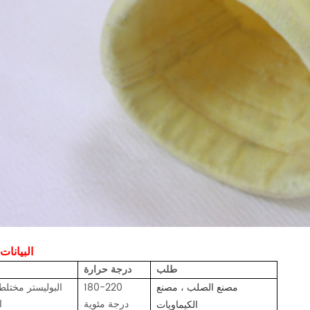
2. البيانا
طلب
درجة حرارة
180-220
البوليستر مختلط 
مصنع الصلب ، مصنع
درجة مئوية
ا
الكيماويات