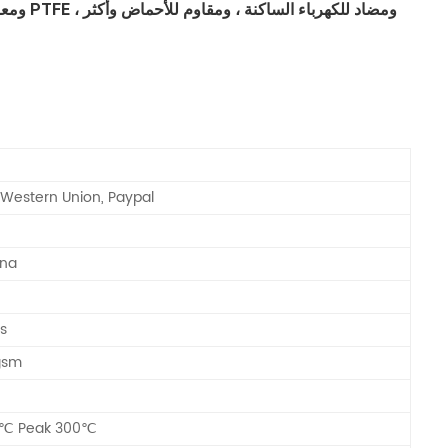
ومعالجات 
, Western Union, Paypal
ina
ss
gsm
0℃ Peak 300℃