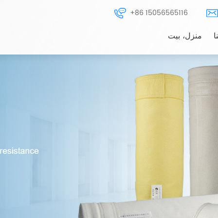
+86 15056565116
ا
منزل، بيت