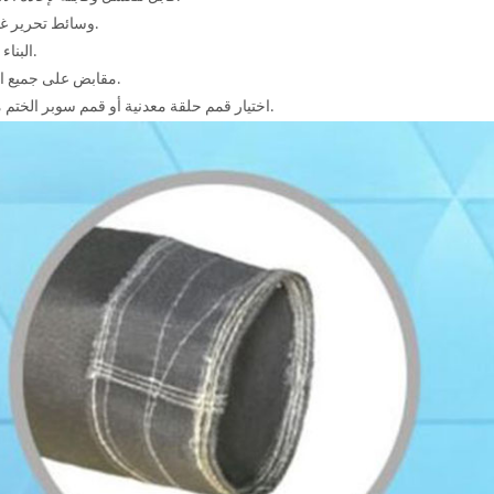
5) وسائط تحرير غير ليفية.
6) البناء المخيط.
7) مقابض على جميع الحقائب.
8) اختيار قمم حلقة معدنية أو قمم سوبر الختم مصبوب.