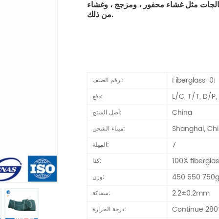
مثل غشاء محفور ، ومزجج ، وغشاء PTFE ، ومضاد للكهرباء الساكنة ، ومقاوم للأحماض وأكثر
من ذلك.
Fiberglass-01
رقم الصنف.:
L/C, T/T, D/P
دفع:
China
أصل المنتج:
Shanghai, Ch
ميناء الشحن:
7
المهلة:
100% fibergla
كذا:
450 550 750
وزن:
2.2±0.2mm
سماكة:
Continue 28
درجة الحرارة: