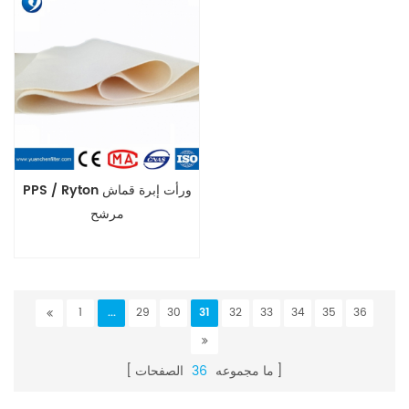
PPS / Ryton ورأت إبرة قماش
مرشح
1
...
29
30
31
32
33
34
35
36
ما مجموعه
36
الصفحات