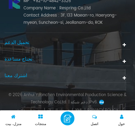
MP : +82-10-4842-3326
Company Name : Respring Co.,Ltd
Contact Address : 3F, 133 Maean-ro, Haeryong-
myeon, Suncheon-si, Jeollanam-do, ROK
تحميل الدعم
تحتاج مساعدة
اشترك معنا
© 2026 Anhui Yuanchen Environmental Production Science &
دعم شبكة IPv6.
Technology Co,Ltd. |
PRIVACY POLICY
|
XML
|
خريطة الموقع
|
مدونة او مذكرة
حول
اتصل
منتجات
منزل، بيت