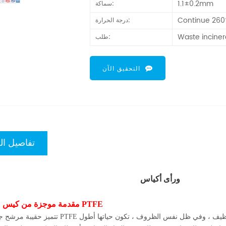
1.1±0.2mm
سماكة:
Continue 26
درجة الحرارة:
Waste inciner
طلب:
التحقيق الآن
تفاصيل ال
حرق النفايات
كيس مرشح PTFE
1. مقدمة موجزة من
تتميز حقيبة مرشح جامع الغبار PTFE بكفاءة ترشيح ممتازة ، وضغط تفاضلي منخفض ومستقر ، وسهولة ال