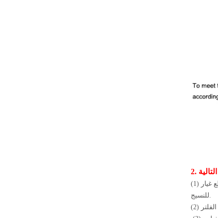
(1) التصميم الدقيق والحجم المطلوب لقماش المرشح لأجزاء كيس المرشح ، فإن قماش المرشح سيكون أكبر من حجم التصميم الفعلي للكمية ، لترك قطع غيار
للنسيج.