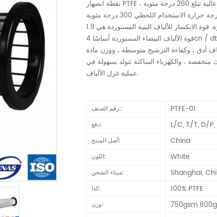
 تبلغ 260
درجة
مئوية ،
جة حرارة الاستخدام اللحظي 300
درجة
القوة منخفضة واستطالة الكسر صغيرة. قوة الانكسار للألياف البنية المستوردة هي 1.9cn / dtex فقط ، بينما لا تتجاوز
قوة الألياف البيضاء المستوردة أساسًا 4cn / dtex. معامل الاحتكاك منخفض ، وبالتالي يسهل سقوط الغبار على سطح
لياف أدق ، وكفاءة الترشيح متوسطة ، ووزن مادة
وقوة التماسك منخفضة ، والكهرباء الساكنة تتولد بسهولة في
عملية غزل الألياف.
PTFE-01
رقم الصنف.:
L/C, T/T, D/P
دفع:
China
أصل المنتج:
White
اللون:
Shanghai, Ch
ميناء الشحن:
100% PTFE
كذا:
750gsm 800
وزن: