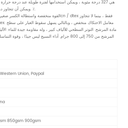
نقطة انصهار PTFE هي 327
درجة
مئوية ، ويمكن استخدامها لفترة طويلة عند درجة حرارة عالية
مئوية. ٪.
ويمكن أن تتجاوز در
مادة المرشح. التوتر السطحي للألياف كبير ، وله مقاومة جيدة للماء. الأ
المرشح من 750 إلى 800 جرام. أداء النسيج ليس جيدًا ، 
, Western Union, Paypal
ina
gsm 850gsm 900gsm