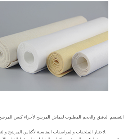
(2) لاختيار الملحقات والمواصفات المناسبة لأكياس المرشح والتحقق من جودتها. يجب أن تتوافق ملحقات أكياس الفلتر مع متطلبات جودة كيس الفلتر.