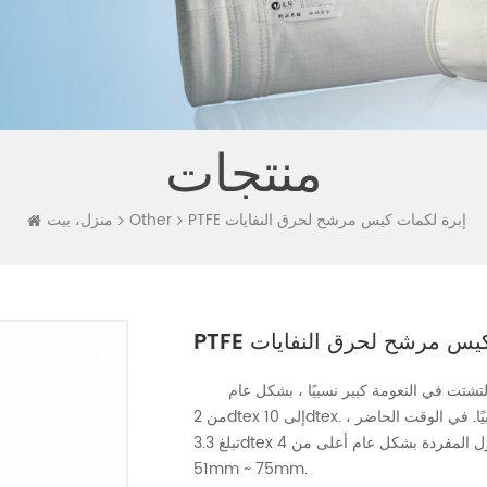
منتجات
PTFE إبرة لكمات كيس مرشح لحرق النفايات
Other
منزل، بيت
ات كيس مرشح لحرق النفايات
التشتت في النعومة كبير نسبيًا ، بشكل عام
من 2dtex إلى 10dtex. يتم غزل الألياف البنية بشكل مبلل ، وبالتالي فإن نعومة الألياف ثابتة نسبيًا. في الوقت الحاضر ،
تبلغ 3.3dtex في البلدان الأجنبية ، وقوة الغزل المفردة بشكل عام أعلى من 4dtex في الصين. الطول بشكل عام
51mm ~ 75mm.