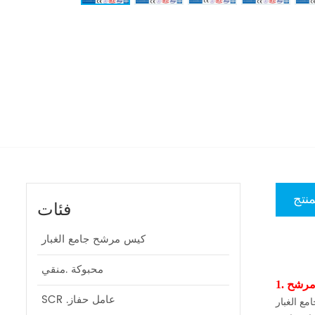
منتج
فئات
كيس مرشح جامع الغبار
محبوكة .منقي
SCR .عامل حفاز
تنظيف ، وفي ظل نفس الظروف ، تكون حياتها أطول