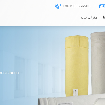
+86 15056565116
ا
منزل، بيت