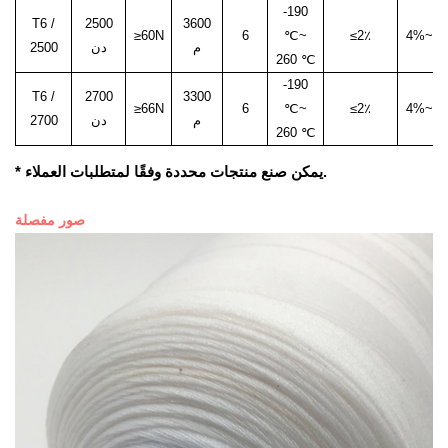
-190
T6 /
2500
3600
≥60N
6
℃
~
≤2٪
4%
~
6
م
دن
2500
260 ℃
-190
T6 /
2700
3300
≥66N
6
℃
~
≤2٪
4%
~
6
م
دن
2700
260 ℃
يمكن صنع منتجات محددة وفقًا لمتطلبات العملاء.
*
صور مفصلة