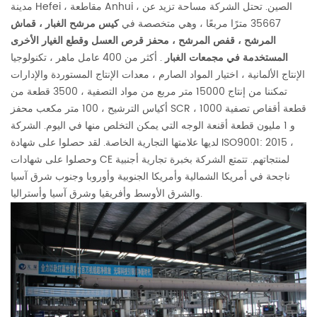
مدينة Hefei ، مقاطعة Anhui ، الصين. تحتل الشركة مساحة تزيد عن
35667 مترًا مربعًا ، وهي متخصصة في
كيس مرشح الغبار ، قماش
المرشح ، قفص المرشح ، محفز قرص العسل وقطع الغيار الأخرى
المستخدمة في مجمعات الغبار
. أكثر من 400 عامل ماهر ، تكنولوجيا
الإنتاج الألمانية ، اختيار المواد الصارم ، معدات الإنتاج المستوردة والإدارات
تمكننا من إنتاج 15000 متر مربع من مواد التصفية ، 3500 قطعة من
أكياس الترشيح ، 100 متر مكعب محفز SCR ، 1000 قطعة أقفاص تصفية
و 1 مليون قطعة أقنعة الوجه التي يمكن التخلص منها في اليوم. الشركة
لديها علامتها التجارية الخاصة. لقد حصلوا على شهادة ISO9001: 2015 ،
وحصلوا على شهادات CE لمنتجاتهم. تتمتع الشركة بخبرة تجارية أجنبية
ناجحة في أمريكا الشمالية وأمريكا الجنوبية وأوروبا وجنوب شرق آسيا
والشرق الأوسط وأفريقيا وشرق آسيا وأستراليا.