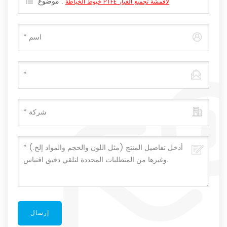
موضوع :
خيوط الخياطة PTFE لأقمشة تجميع الغبار