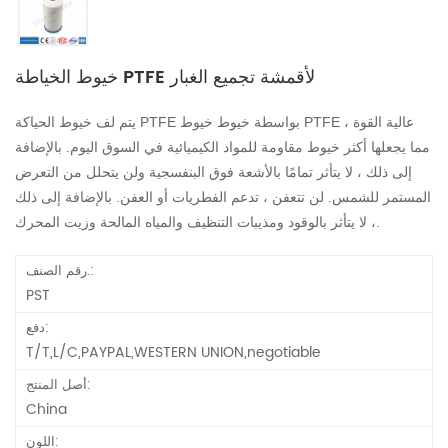
خيوط الخياطة PTFE لأقمشة تجميع الغبار
يتم لف خيوط الحياكة PTFE بواسطة خيوط خيوط PTFE عالية القوة ،
مما يجعلها أكثر خيوط مقاومة للمواد الكيميائية في السوق اليوم. بالإضافة
إلى ذلك ، لا يتأثر تمامًا بالأشعة فوق البنفسجية ولن يتحلل من التعرض
المستمر للشمس. لن تتعفن ، تدعم الفطريات أو العفن. بالإضافة إلى ذلك
، لا يتأثر بالوقود ومذيبات التنظيف والمياه المالحة وزيت المحرك.
رقم الصنف.:
PST
دفع:
T/T,L/C,PAYPAL,WESTERN UNION,negotiable
أصل المنتج:
China
اللون: