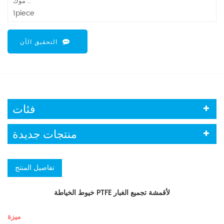
موك .:
1piece
التحقيق الآن
فئات
منتجات جديدة
تفاصيل المنتج
خيوط الخياطة PTFE لأقمشة تجميع الغبار
ميزة