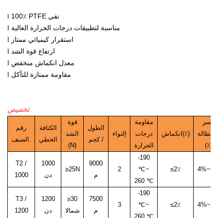
100٪ PTFE نقي
l
مناسبة لتطبيقات درجات الحرارة العالية
l
استقرار كيميائي ممتاز
l
ارتفاع قوة الشد
l
معدل انكماش منخفض
l
مقاومة ممتازة للتآكل
l
تخصيص
كسر
مقاومة
قوة
الطول
الكثافة
رقم
ستطالة
انكماش(٪)
درجات
إلتواء
الشد
/ كجم
الخطي
الصنف.
(٪)
الحرارة
(N)
-190
T2 /
1000
9000
≥25N
2
℃
~
≤2٪
4%
~
6
م
دن
1000
260 ℃
-190
T3 /
1200
≥30
7500
3
℃
~
≤2٪
4%
~
6
م
شمالا
دن
1200
260 ℃