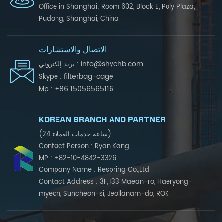
Office in Shanghai: Room 602, Block E, Poly Plaza,
Pudong, Shanghai, China
الاتصال والاستشارات
info@shychb.com
بريد إلكتروني :
filterbag-cage
Skype :
+86 15056565116
Mp :
KOREAN BRANCH AND PARTNER
(24 ساعة خدمات العملاء)
Contact Person : Ryan Kang
MP : +82-10-4842-3326
Company Name : Respring Co.,Ltd
Contact Address : 3F, 133 Maean-ro, Haeryong-
myeon, Suncheon-si, Jeollanam-do, ROK