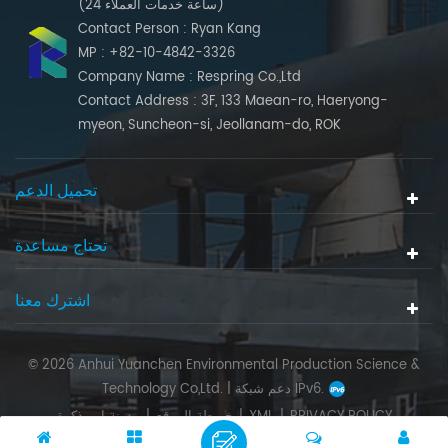
(24 ساعة خدمات العملاء)
Contact Person : Ryan Kang
MP : +82-10-4842-3326
Company Name : Respring Co.,Ltd
Contact Address : 3F, 133 Maean-ro, Haeryong-
myeon, Suncheon-si, Jeollanam-do, ROK
تحميل الدعم
تحتاج مساعدة
اشترك معنا
© 2026 Anhui Yuanchen Environmental Production Science &
دعم شبكة IPv6.
Technology Co,Ltd. |
PRIVACY POLICY
|
XML
|
خريطة الموقع
|
مدونة او مذكرة