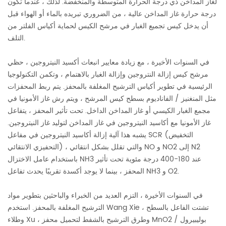
لغاز المداخن ذي درجة الحرارة المتوسطة والمنخفضة. لذلك ، عندما تكون
درجة حرارة غاز المداخن عالية ، من الضروري تبريده بالماء أو الهواء قبل
أن يدخل كيس تجميع الغبار في مرشح الكيس لحماية أكياس الفلتر من
التلف.
في السنوات الأخيرة ، مع زيادة معايير انبعاث أكسيد النيتروجين ، حظي
مرشح كيس إزالة النتروجين وإزالة الغبار بالاهتمام ، وتكمن التكنولوجيا
الرئيسية في تطوير أكياس الترشيح المغلفة بالمحفز. يتم ربط المحفزات
مثل المنغنيز / الفاناديوم بسطح كيس المرشح ، ويتم رش غاز الأمونيا في
مجمع الغبار الكيسي أو غاز المداخن الداخل. تحت تأثير المحفز ، يتفاعل
غاز الأمونيا مع أكاسيد النيتروجين في غاز المداخن لتوليد غاز النيتروجين.
يشبه هذا آلية إزالة أكاسيد النيتروجين في مفاعل SCR (التخفيض
التحفيزي الانتقائي) ، والتي تقلل بشكل انتقائي NO و NO2 إلى N2
باستخدام عامل الاختزال NH3 عند 180-400 درجة مئوية تحت تأثير
المحفز ، بينما لا يوجد أكسدة تقريبًا يحدث تفاعل NH3 و O2.
في السنوات الأخيرة ، التزم العديد من الخبراء والباحثين بتطوير مواد
الترشيح المغلفة بالمحفز. استخدم Wang Xie تشتت الفاعل بالسطح ،
وطلاء Xu ، وطرق الترشيح بالشفط لتحميل محفز MnO2 / بوليبيرول