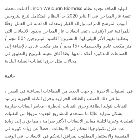
أكملت محطة Jinan Weiquan Biomass لتوليد الطاقة تجديد نظام
تنقية غاز المداخن في 11 يناير 2020. بدأ النظام المتكامل لنزع نيتروجين
أنبوب المرشح المركب وإزالة الغبار ومعداته الداعمة في العمل. وفقًا
للمراقبة عبر الإنترنت ، تفي انبعاثات غاز المداخن بحدود الانبعاثات التي
يتطلبها تقييم الأثر البيئي لهذا المشروع: أكاسيد النيتروجين <50 مجم /
متر مكعب عادي والجسيمات <15 مجم / متر مكعب عادي. بالإضافة إلى
الصناعات المذكورة أعلاه ، لديها أيضًا آفاق معينة للترويج والتطبيق في
مجالات مثل حرق النفايات الصلبة البلدية.
خاتمة
في السنوات الأخيرة ، واجهت العديد من القطاعات الصناعية في الصين ،
بما في ذلك الصلب والطاقة الحرارية وحرق الكتلة الحيوية وترميد
النفايات لتوليد الطاقة وحرق النفايات الخطرة ، معايير انبعاثات صارمة
بشكل متزايد. غالبًا ما تستخدم المشاريع الجديدة مزيجًا من التقنيات
التقليدية وغيرها لتلبية معايير الانبعاثات الأكثر صرامة ، مما يؤدي إلى زيادة
عدد طرق تكنولوجيا التحكم في الانبعاثات ، فضلاً عن زيادة كبيرة في
المنطقة والاستثمار المطلوب لمرافق التحكم في الانبعاثات. في الوقت