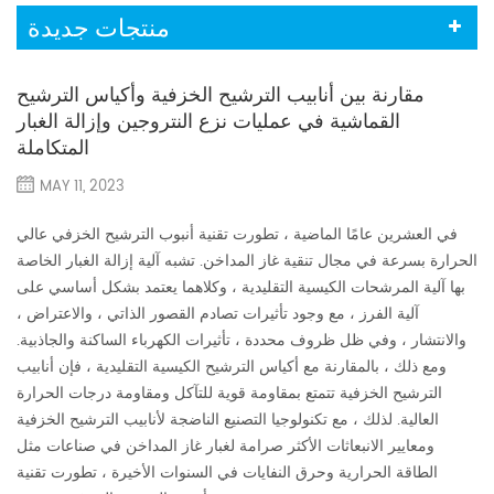
منتجات جديدة
مقارنة بين أنابيب الترشيح الخزفية وأكياس الترشيح
القماشية في عمليات نزع النتروجين وإزالة الغبار
المتكاملة
MAY 11, 2023
في العشرين عامًا الماضية ، تطورت تقنية أنبوب الترشيح الخزفي عالي
الحرارة بسرعة في مجال تنقية غاز المداخن. تشبه آلية إزالة الغبار الخاصة
بها آلية المرشحات الكيسية التقليدية ، وكلاهما يعتمد بشكل أساسي على
آلية الفرز ، مع وجود تأثيرات تصادم القصور الذاتي ، والاعتراض ،
والانتشار ، وفي ظل ظروف محددة ، تأثيرات الكهرباء الساكنة والجاذبية.
ومع ذلك ، بالمقارنة مع أكياس الترشيح الكيسية التقليدية ، فإن أنابيب
الترشيح الخزفية تتمتع بمقاومة قوية للتآكل ومقاومة درجات الحرارة
العالية. لذلك ، مع تكنولوجيا التصنيع الناضجة لأنابيب الترشيح الخزفية
ومعايير الانبعاثات الأكثر صرامة لغبار غاز المداخن في صناعات مثل
الطاقة الحرارية وحرق النفايات في السنوات الأخيرة ، تطورت تقنية