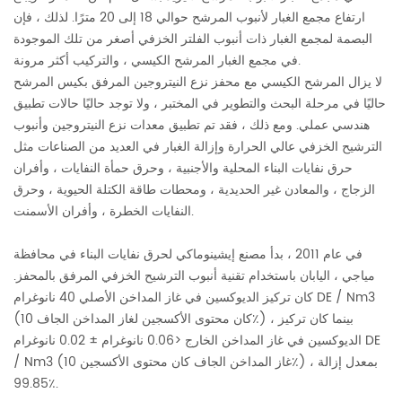
ارتفاع مجمع الغبار لأنبوب المرشح حوالي 18 إلى 20 مترًا. لذلك ، فإن
البصمة لمجمع الغبار ذات أنبوب الفلتر الخزفي أصغر من تلك الموجودة
في مجمع الغبار المرشح الكيسي ، والتركيب أكثر مرونة.
لا يزال المرشح الكيسي مع محفز نزع النيتروجين المرفق بكيس المرشح
حاليًا في مرحلة البحث والتطوير في المختبر ، ولا توجد حاليًا حالات تطبيق
هندسي عملي. ومع ذلك ، فقد تم تطبيق معدات نزع النيتروجين وأنبوب
الترشيح الخزفي عالي الحرارة وإزالة الغبار في العديد من الصناعات مثل
حرق نفايات البناء المحلية والأجنبية ، وحرق حمأة النفايات ، وأفران
الزجاج ، والمعادن غير الحديدية ، ومحطات طاقة الكتلة الحيوية ، وحرق
النفايات الخطرة ، وأفران الأسمنت.
في عام 2011 ، بدأ مصنع إيشينوماكي لحرق نفايات البناء في محافظة
مياجي ، اليابان باستخدام تقنية أنبوب الترشيح الخزفي المرفق بالمحفز.
كان تركيز الديوكسين في غاز المداخن الأصلي 40 نانوغرام DE / Nm3
(كان محتوى الأكسجين لغاز المداخن الجاف 10٪) ، بينما كان تركيز
الديوكسين في غاز المداخن الخارج <0.06 نانوغرام ± 0.02 نانوغرام DE
/ Nm3 (غاز المداخن الجاف كان محتوى الأكسجين 10٪) ، بمعدل إزالة
99.85٪.