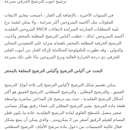
ترشيح أنبوب الترشيح الخزفي بسرعة.
في السنوات الأخيرة ، بالإضافة إلى الغبار ، أصبحت معايير الانبعاث
للملوثات مثل أكاسيد النيتروجين أكثر صرامة ، ولا يمكن لتقنية نزع
النتروجين التقليدية SNCR تلبية المتطلبات الصارمة المتزايدة لانبعاثات
أكسيد النيتروجين. لذلك ، حظيت أكياس الترشيح المطلية بالمحفز وأنابيب
الترشيح الخزفية المطلية بالمحفز باهتمام متزايد على الصعيدين المحلي
والدولي ، وقد تطورت التكنولوجيا المتكاملة لإزالة الغبار من أنبوب الفلتر
الخزفي ذي درجة الحرارة العالية ونزع النتروجين بناءً على ذلك بسرعة.
البحث عن أكياس الترشيح وأكياس الترشيح المغلفة بالمحفز
يمكن تقسيم شكل الترشيح لأكياس الترشيح إلى ثلاثة أنواع: الترشيح
العميق ، والترشيح المطلي ، والترشيح السطحي. الترشيح العميق هو أكثر
أشكال الترشيح التقليدية ، حيث يتم ترشيح غاز المداخن مباشرة بواسطة
طبقة مادة المرشح. يشير الترشيح المطلي إلى غشاء رقيق بهيكل مسامي
صغير متصل بالسطح العلوي لمادة الترشيح التقليدية. عادة ما يكون قطر
المسام للفيلم الرقيق أصغر من 2 ميكرومتر ، والذي يمكن أن يمنع بشكل
فعال غالبية الجسيمات من دخول مادة مرشح الألياف. الترشيح السطحي