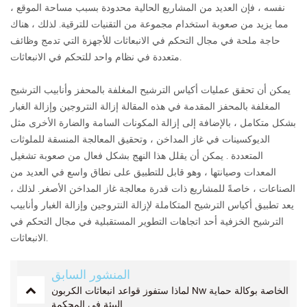
نفسه ، فإن العديد من المشاريع الحالية محدودة بسبب مساحة الموقع ،
مما يزيد من صعوبة استخدام مجموعة من التقنيات للترقية. لذلك ، هناك
حاجة ملحة في مجال التحكم في الانبعاثات للأجهزة التي تدمج وظائف
متعددة في نظام واحد للتحكم في الانبعاثات.
يمكن أن تحقق عمليات أكياس الترشيح المغلفة بالمحفز وأنابيب الترشيح
المغلفة بالمحفز المقدمة في هذه المقالة إزالة النتروجين وإزالة الغبار
بشكل متكامل ، بالإضافة إلى إزالة المكونات السامة والضارة الأخرى مثل
الديوكسينات في غاز المداخن ، وتحقيق المعالجة المنسقة للملوثات
المتعددة . يمكن أن يقلل هذا النهج بشكل فعال من صعوبة تشغيل
المعدات وصيانتها ، وهو قابل للتطبيق على نطاق واسع في العديد من
الصناعات ، خاصةً للمشاريع ذات قدرة معالجة غاز المداخن الأصغر. لذلك ،
يعد تطبيق أكياس الترشيح المتكاملة لإزالة النتروجين وإزالة الغبار وأنابيب
الترشيح الخزفية أحد اتجاهات التطوير المستقبلية في مجال التحكم في
الانبعاثات.
المنشور السابق
لماذا ستفوز قواعد انبعاثات الكربون Nw الخاصة بوكالة حماية
البيئة في المحكمة