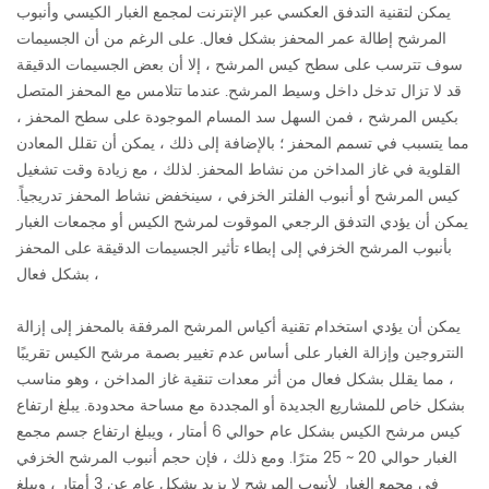
يمكن لتقنية التدفق العكسي عبر الإنترنت لمجمع الغبار الكيسي وأنبوب
المرشح إطالة عمر المحفز بشكل فعال. على الرغم من أن الجسيمات
سوف تترسب على سطح كيس المرشح ، إلا أن بعض الجسيمات الدقيقة
قد لا تزال تدخل داخل وسيط المرشح. عندما تتلامس مع المحفز المتصل
بكيس المرشح ، فمن السهل سد المسام الموجودة على سطح المحفز ،
مما يتسبب في تسمم المحفز ؛ بالإضافة إلى ذلك ، يمكن أن تقلل المعادن
القلوية في غاز المداخن من نشاط المحفز. لذلك ، مع زيادة وقت تشغيل
كيس المرشح أو أنبوب الفلتر الخزفي ، سينخفض ​​نشاط المحفز تدريجياً.
يمكن أن يؤدي التدفق الرجعي الموقوت لمرشح الكيس أو مجمعات الغبار
بأنبوب المرشح الخزفي إلى إبطاء تأثير الجسيمات الدقيقة على المحفز
بشكل فعال ،
يمكن أن يؤدي استخدام تقنية أكياس المرشح المرفقة بالمحفز إلى إزالة
النتروجين وإزالة الغبار على أساس عدم تغيير بصمة مرشح الكيس تقريبًا
، مما يقلل بشكل فعال من أثر معدات تنقية غاز المداخن ، وهو مناسب
بشكل خاص للمشاريع الجديدة أو المجددة مع مساحة محدودة. يبلغ ارتفاع
كيس مرشح الكيس بشكل عام حوالي 6 أمتار ، ويبلغ ارتفاع جسم مجمع
الغبار حوالي 20 ~ 25 مترًا. ومع ذلك ، فإن حجم أنبوب المرشح الخزفي
في مجمع الغبار لأنبوب المرشح لا يزيد بشكل عام عن 3 أمتار ، ويبلغ