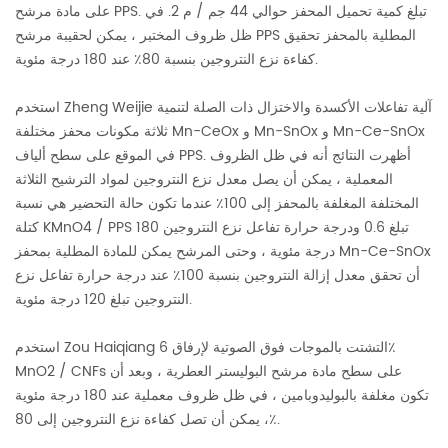
على مادة مرشح PPS. تبلغ كمية تحميل المحفز حوالي 44 جم / م 2. في
ظل ظروف المختبر ، يمكن لحقيبة مرشح PPS المطلية بالمحفز تحقيق
كفاءة نزع النتروجين بنسبة 80٪ عند 180 درجة مئوية.
استخدم Zheng Weijie آلية تفاعلات الأكسدة والاختزال ذات الصلة لتنمية
ثلاثة مكونات محفز مختلفة Mn-CeOx و Mn-SnOx و Mn-Ce-SnOx
في الموقع على سطح ألياف PPS. أظهرت النتائج أنه في ظل الظروف
المعملية ، يمكن أن يصل معدل نزع النتروجين لمواد الترشيح الثلاثة
المختلفة المغلفة بالمحفز إلى 100٪ عندما تكون حالة التحضير هي نسبة
كتلة KMnO4 / PPS تبلغ 0.6 ودرجة حرارة تفاعل نزع النتروجين 180
درجة مئوية ، وحتى المرشح يمكن للمادة المطلية بمحفز Mn-Ce-SnOx
أن تحقق معدل إزالة النتروجين بنسبة 100٪ عند درجة حرارة تفاعل نزع
النتروجين تبلغ 120 درجة مئوية.
استخدم Zou Haiqiang التشتت بالموجات فوق الصوتية لإرفاق 6٪
MnO2 / CNFs على سطح مادة مرشح البوليستر العطرية ، وبعد أن
تكون مغلفة بالبوليدوبامين ، في ظل ظروف معملية عند 180 درجة مئوية
، يمكن أن تصل كفاءة نزع النتروجين إلى 80٪.