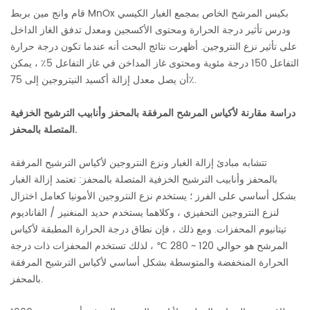
قام وانج مين بربط MnOx بكيس المرشح الخاص بمجمع الغبار الكيسي
ودرس تأثير درجة الحرارة ومحتوى الأكسجين ومعدل تدفق الغاز الداخل
على تأثير نزع النتروجين. أظهرت نتائج البحث أنه عندما تكون درجة حرارة
التفاعل 150 درجة مئوية ومحتوى غاز المداخن في غاز التفاعل 5٪ ، يمكن
أن يصل معدل إزالة أكسيد النيتروجين إلى 75٪.
دراسة مقارنة لأكياس المرشح المرفقة بالمحفز وأنابيب الترشيح الخزفية
المتصلة بالمحفز.
تتشابه مبادئ إزالة الغبار ونزع النتروجين لأكياس الترشيح المرفقة
بالمحفز وأنابيب الترشيح الخزفية المتصلة بالمحفز: تعتمد إزالة الغبار
بشكل أساسي على الفرز ؛ يستخدم نزع النتروجين الأمونيا كعامل اختزال
لنزع النتروجين التحفيزي ، وكلاهما يستخدم حديد المنغنيز / الفاناديوم
تيتانيوم المحفزات. ومع ذلك ، فإن نطاق درجة الحرارة المطبقة لأكياس
المرشح هو حوالي 120 ~ 280 ℃ ، لذلك تستخدم المحفزات ذات درجة
الحرارة المنخفضة والمتوسطة بشكل أساسي لأكياس الترشيح المرفقة
بالمحفز.