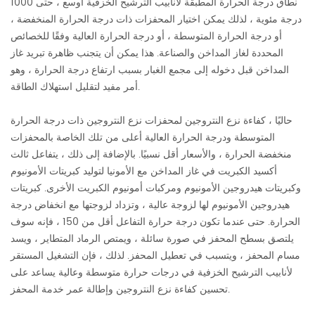
نطاق درجة الحرارة المطبقة لأنابيب الترشيح الخزفية أوسع ، حتى 1000
درجة مئوية ، لذلك يمكن اختيار المحفزات ذات درجة الحرارة المنخفضة ،
أو درجة الحرارة المتوسطة ، أو درجة الحرارة العالية وفقًا للخصائص
المحددة لغاز المداخن والصناعة. هذا يمكن أن يتجنب ظاهرة تبريد غاز
المداخن قبل دخوله إلى مجمع الغبار بسبب ارتفاع درجة الحرارة ، وهو
أمر مفيد لتقليل استهلاك الطاقة.
حاليًا ، كفاءة نزع النتروجين لمحفزات نزع النتروجين ذات درجة الحرارة
المتوسطة ودرجة الحرارة العالية أعلى من تلك الخاصة بالمحفزات
منخفضة الحرارة ، والأسعار أقل نسبيًا. بالإضافة إلى ذلك ، يتفاعل ثالث
أكسيد الكبريت في غاز المداخن مع الأمونيا لتوليد كبريتات الأمونيوم
وكبريتات هيدروجين الأمونيوم ومركبات أمونيوم الكبريت الأخرى. كبريتات
هيدروجين الأمونيوم لها لزوجة عالية ، وتزداد لزوجتها مع انخفاض درجة
الحرارة. حتى عندما تكون درجة حرارة التفاعل أقل من 150 ، فإنه سوف
يلتصق بسطح المحفز في صورة سائلة ، ويمتص الرماد المتطاير ، ويسد
مسام المحفز ، ويتسبب في تعطيل المحفز. لذلك ، فإن التشغيل المستقر
لأنابيب الترشيح الخزفية في درجات حرارة متوسطة وعالية يساعد على
تحسين كفاءة نزع النتروجين وإطالة عمر خدمة المحفز.