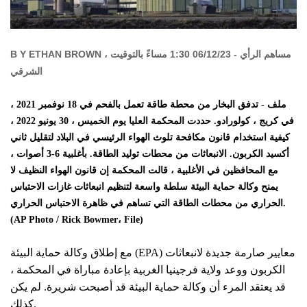
Y ETHAN BROWN ، مساهم الرأي - 06/12/23 1:30 مساءً بالتوقيت
B
الشرقي
ملف - تدفق البخار من محطة طاقة تعمل بالفحم في 18 نوفمبر 2021 ،
في كريج ، كولورادو. حددت المحكمة العليا يوم الخميس ، 30 يونيو 2022 ،
كيفية استخدام قانون مكافحة تلوث الهواء الرئيسي في البلاد لتقليل ثاني
أكسيد الكربون. الانبعاثات من محطات توليد الطاقة. بأغلبية 6-3 أصوات ،
مع المحافظين في الأغلبية ، قالت المحكمة إن قانون الهواء النظيف لا
يمنح وكالة حماية البيئة سلطة واسعة لتنظيم انبعاثات غازات الاحتباس
الحراري من محطات الطاقة التي تساهم في ظاهرة الاحتباس الحراري.
(AP Photo / Rick Bowmer، File)
مع إطلاق وكالة حماية البيئة (EPA) معايير صارمة جديدة لانبعاثات
الكربون ووعد ولاية فرجينيا الغربية بإعادة مباراة في المحكمة ،
قد يعتقد المرء أن وكالة حماية البيئة قد أصبحت شريرة. لم يكن
كذلك.